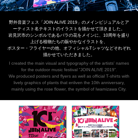
野外音楽フェス「JOIN ALIVE 2019」のメインビジュアルとア
ーティスト名テキストのイラストを描かせて頂きました。
岩見沢市のシンボルであるバラの花をメインに、10周年を盛り
上げる植物たちの賑やかなイラストを、
ポスター・フライヤーの他、オフィシャルTシャツなどそれぞれ
描かせていただきました。
I created the main visual and typography of the artists' names
for the outdoor music festival "JOIN ALIVE 2019".
We produced posters and flyers as well as official T-shirts with
lively graphics of plants that enliven the 10th anniversary,
mainly using the rose flower, the symbol of Iwamizawa City.